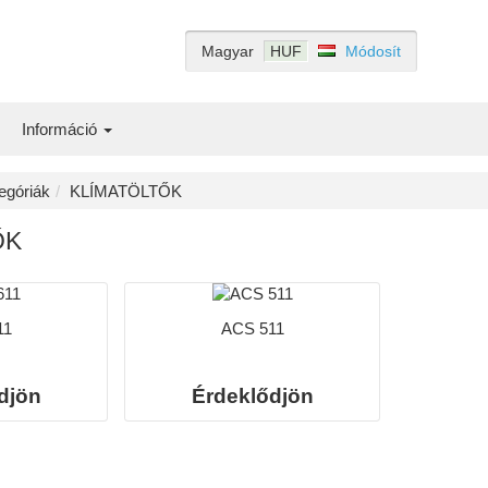
Magyar
HUF
Módosít
Információ
egóriák
KLÍMATÖLTŐK
ŐK
11
ACS 511
djön
Érdeklődjön