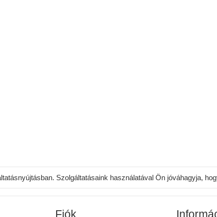
áltatásnyújtásban. Szolgáltatásaink használatával Ön jóváhagyja, ho
Fiók
Informá