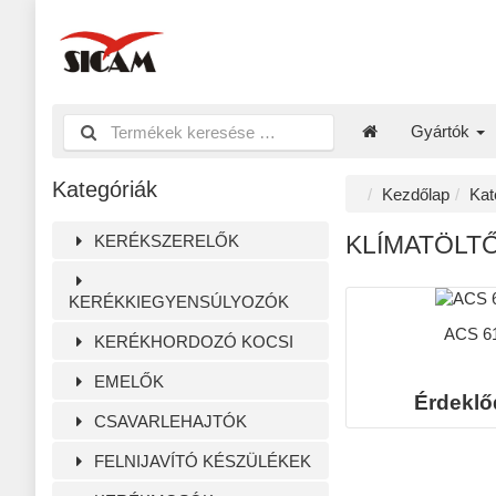
Gyártók
Kategóriák
Kezdőlap
Kat
KERÉKSZERELŐK
KLÍMATÖLT
KERÉKKIEGYENSÚLYOZÓK
ACS 6
KERÉKHORDOZÓ KOCSI
EMELŐK
Érdeklő
CSAVARLEHAJTÓK
FELNIJAVÍTÓ KÉSZÜLÉKEK