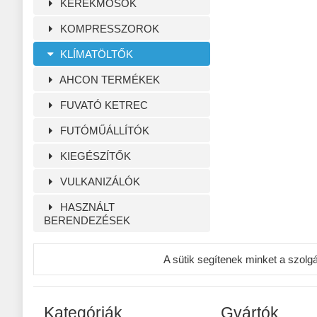
KERÉKMOSÓK
KOMPRESSZOROK
KLÍMATÖLTŐK
AHCON TERMÉKEK
FUVATÓ KETREC
FUTÓMŰÁLLÍTÓK
KIEGÉSZÍTŐK
VULKANIZÁLÓK
HASZNÁLT
BERENDEZÉSEK
A sütik segítenek minket a szolg
Kategóriák
Gyártók