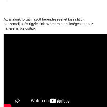
Az általunk forgalmazott berendezéseket kiszállítjuk,
beüzemeljük és ügyfeleink számára a szükséges szerviz
hátteret is biztosítjuk.